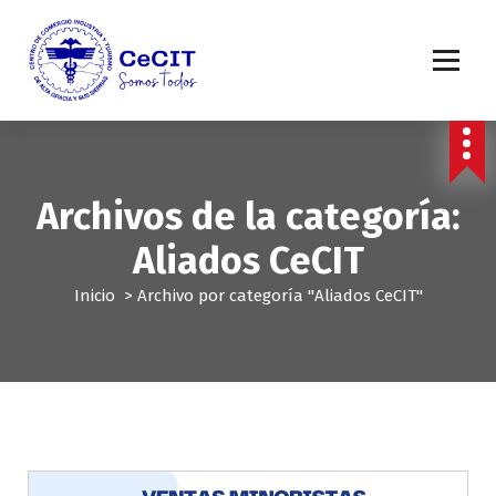
S
a
l
t
a
r
a
l
Archivos de la categoría:
c
o
Aliados CeCIT
n
t
Inicio
>
Archivo por categoría "Aliados CeCIT"
e
n
i
d
o