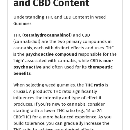
and CBD Content
Understanding THC and CBD Content in Weed
Gummies
THC (
tetrahydrocannabinol
) and CBD
(cannabidiol) are the two primary compounds in
cannabis, each with distinct effects and uses. THC
is the
psychoactive compound
responsible for the
‘high’ associated with cannabis, while CBD is
non-
psychoactive
and often used for its
therapeutic
benefits
.
When selecting weed gummies, the
THC ratio
is
crucial. A product’s THC ratio significantly
influences the intensity and type of effect it
produces. If you’re new to cannabis, consider
starting with a lower THC ratio (e.g., 1:1 or 2:1
CBD:THC) for a more balanced experience. As you
build tolerance, you can gradually increase the
THC ratio to achieve your desired effects.