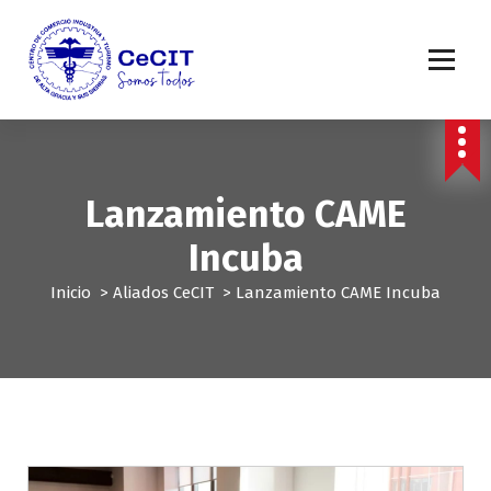
S
a
l
t
a
r
a
l
Lanzamiento CAME
c
o
Incuba
n
t
Inicio
>
Aliados CeCIT
>
Lanzamiento CAME Incuba
e
n
i
d
o