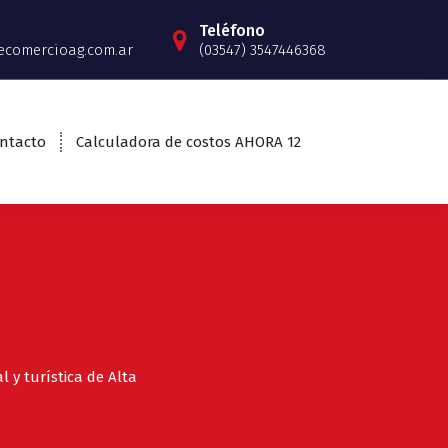
Teléfono
ecomercioag.com.ar
(03547) 3547446368
Servicios a socios
ntacto
Calculadora de costos AHORA 12
Conocelos
 y turística de Alta