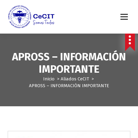
S
a
l
t
a
r
a
l
APROSS – INFORMACIÓN
c
o
IMPORTANTE
n
t
Inicio
>
Aliados CeCIT
>
e
APROSS – INFORMACIÓN IMPORTANTE
n
i
d
o