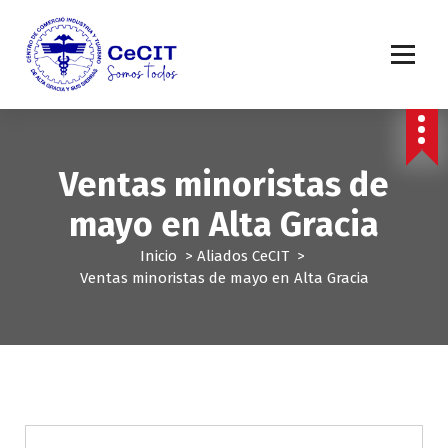
S
a
l
t
a
r
a
l
Ventas minoristas de
c
o
mayo en Alta Gracia
n
t
Inicio
>
Aliados CeCIT
>
e
Ventas minoristas de mayo en Alta Gracia
n
i
d
o
Aliados CeCIT