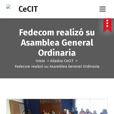
S
a
l
t
a
Fedecom realizó su
r
a
Asamblea General
l
c
Ordinaria
o
n
Inicio
>
Aliados CeCIT
>
t
Fedecom realizó su Asamblea General Ordinaria
e
n
i
d
o