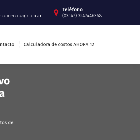
Teléfono
ecomercioag.com.ar
(03547) 3547446368
ntacto
Calculadora de costos AHORA 12
vo
ia
tos de