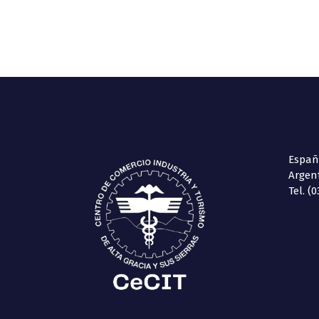
España
Argen
Tel. (