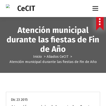
S
a
l
t
a
Atención municipal
r
a
durante las fiestas de Fin
l
c
de Año
o
n
Inicio
>
Aliados CeCIT
>
t
Atención municipal durante las fiestas de Fin de Año
e
n
i
d
o
Aliados CeCIT
Dic 23 2015