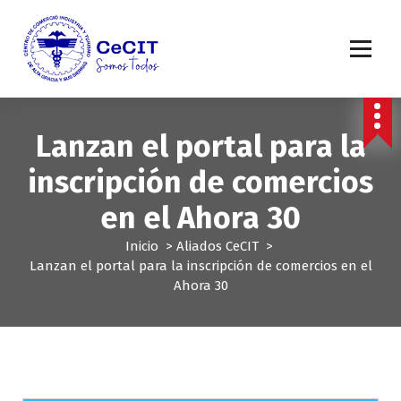
S
a
l
t
a
r
a
Lanzan el portal para la
l
c
inscripción de comercios
o
n
en el Ahora 30
t
e
Inicio
>
Aliados CeCIT
>
n
Lanzan el portal para la inscripción de comercios en el
i
Ahora 30
d
o