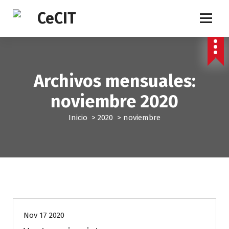
S
a
l
t
a
r
a
Archivos mensuales:
l
c
noviembre 2020
o
n
Inicio
>
2020
>
noviembre
t
e
n
i
d
o
Aliados CeCIT
Nov 17 2020